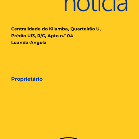
Cent
ralidade
do Kilamba, Quarteirão U,
Prédio U13, R/C, Apto n.º 04
Luanda-Angola
Proprietário