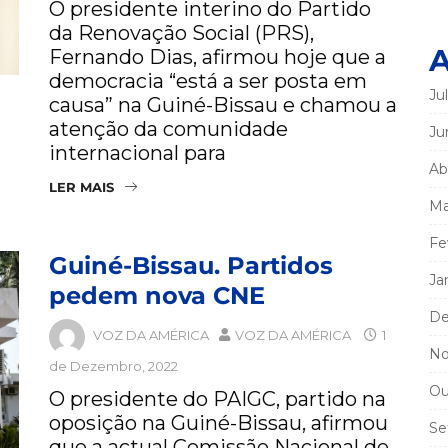
O presidente interino do Partido
da Renovação Social (PRS),
A
Fernando Dias, afirmou hoje que a
democracia “está a ser posta em
Ju
causa” na Guiné-Bissau e chamou a
atenção da comunidade
Ju
internacional para
Ab
LER MAIS
Ma
Fe
Guiné-Bissau. Partidos
Ja
pedem nova CNE
De
VOZ DA AMÉRICA
VOZ DA AMÉRICA
1
No
de Dezembro, 2022
Ou
O presidente do PAIGC, partido na
oposição na Guiné-Bissau, afirmou
Se
que a actual Comissão Nacional de