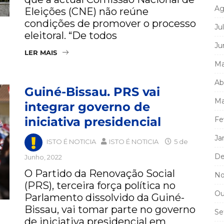
Ag
Eleições (CNE) não reúne
condições de promover o processo
Ju
eleitoral. “De todos
Ju
LER MAIS
Ma
Ab
Guiné-Bissau. PRS vai
Ma
integrar governo de
iniciativa presidencial
Fe
Ja
ISTO É NOTICIA
ISTO É NOTICIA
5 de
De
Junho, 2022
O Partido da Renovação Social
No
(PRS), terceira força política no
Ou
Parlamento dissolvido da Guiné-
Bissau, vai tomar parte no governo
Se
de iniciativa presidencial em