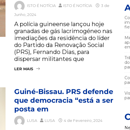
A
ISTO É NOTÍCIA
ISTO É NOTÍCIA
3 de
Junho, 2024
Co
im
A polícia guineense lançou hoje
fi
granadas de gás lacrimogéneo nas
imediações da residência do líder
Mi
ap
do Partido da Renovação Social
em
(PRS), Fernando Dias, para
Tr
dispersar militantes que
do
pa
LER MAIS
Co
pa
Guiné-Bissau. PRS defende
Vi
par
que democracia “está a ser
posta em
C
LUSA
LUSA
4 de Fevereiro, 2024
Ne