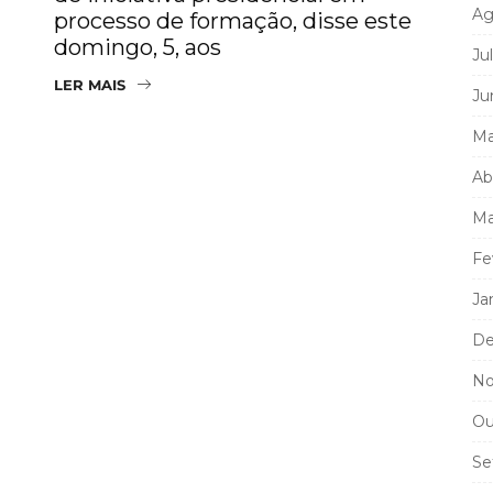
Ag
processo de formação, disse este
domingo, 5, aos
Ju
LER MAIS
Ju
Ma
Ab
Ma
Fe
Ja
De
No
Ou
Se