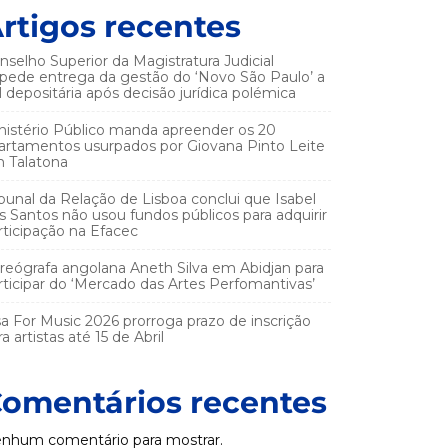
rtigos recentes
nselho Superior da Magistratura Judicial
pede entrega da gestão do ‘Novo São Paulo’ a
el depositária após decisão jurídica polémica
nistério Público manda apreender os 20
artamentos usurpados por Giovana Pinto Leite
 Talatona
ibunal da Relação de Lisboa conclui que Isabel
s Santos não usou fundos públicos para adquirir
rticipação na Efacec
reógrafa angolana Aneth Silva em Abidjan para
rticipar do ‘Mercado das Artes Perfomantivas’
sa For Music 2026 prorroga prazo de inscrição
a artistas até 15 de Abril
omentários recentes
nhum comentário para mostrar.