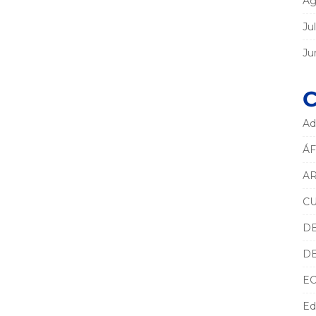
Ag
Ju
Ju
C
Ad
ÁF
AR
C
D
D
E
Ed