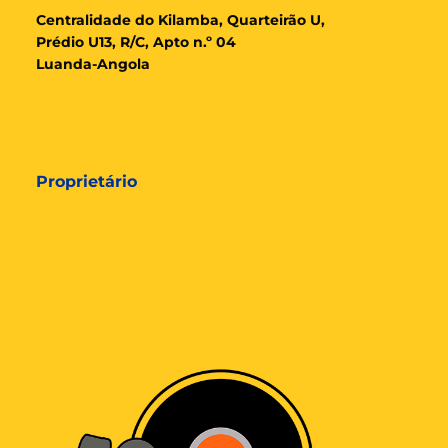
Cent
ralidade
do Kilamba, Quarteirão U,
Prédio U13, R/C, Apto n.º 04
Luanda-Angola
Proprietário