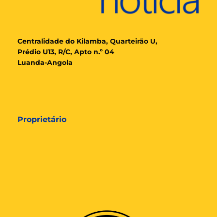
Cent
ralidade
do Kilamba, Quarteirão U,
Prédio U13, R/C, Apto n.º 04
Luanda-Angola
Proprietário