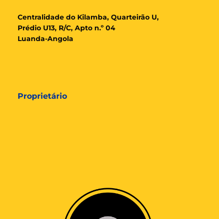
Cent
ralidade
do Kilamba, Quarteirão U,
Prédio U13, R/C, Apto n.º 04
Luanda-Angola
Proprietário