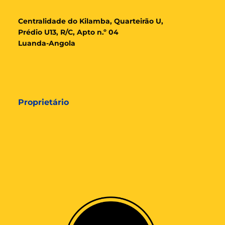
Cent
ralidade
do Kilamba, Quarteirão U,
Prédio U13, R/C, Apto n.º 04
Luanda-Angola
Proprietário