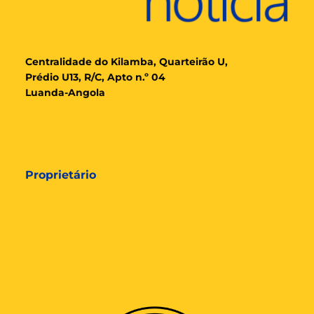
Cent
ralidade
do Kilamba, Quarteirão U,
Prédio U13, R/C, Apto n.º 04
Luanda-Angola
Proprietário