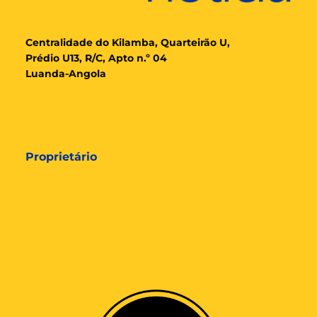
Cent
ralidade
do Kilamba, Quarteirão U,
Prédio U13, R/C, Apto n.º 04
Luanda-Angola
Proprietário