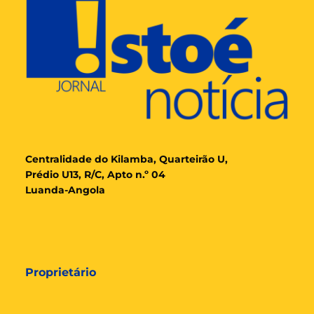
Cent
ralidade
do Kilamba, Quarteirão U,
Prédio U13, R/C, Apto n.º 04
Luanda-Angola
Proprietário