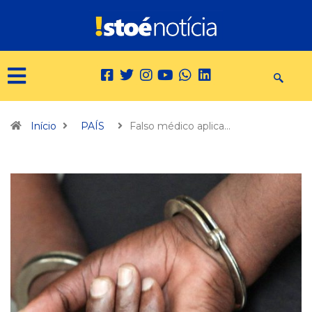
Início
PAÍS
Falso médico aplica…