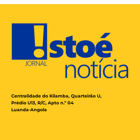
Cent
ralidade
do Kilamba, Quarteirão U,
Prédio U13, R/C, Apto n.º 04
Luanda-Angola