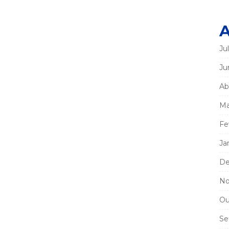
A
Ju
Ju
Ab
Ma
Fe
Ja
De
No
Ou
Se