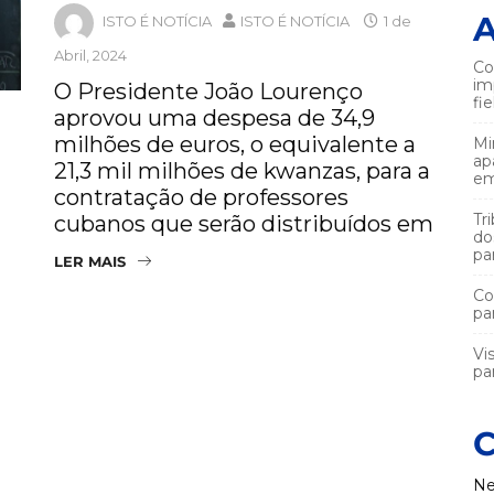
A
ISTO É NOTÍCIA
ISTO É NOTÍCIA
1 de
Abril, 2024
Co
im
O Presidente João Lourenço
fi
aprovou uma despesa de 34,9
milhões de euros, o equivalente a
Mi
ap
21,3 mil milhões de kwanzas, para a
em
contratação de professores
Tr
cubanos que serão distribuídos em
do
pa
LER MAIS
Co
pa
Vi
par
C
Ne