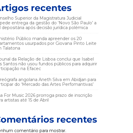
rtigos recentes
nselho Superior da Magistratura Judicial
pede entrega da gestão do ‘Novo São Paulo’ a
el depositária após decisão jurídica polémica
nistério Público manda apreender os 20
artamentos usurpados por Giovana Pinto Leite
 Talatona
ibunal da Relação de Lisboa conclui que Isabel
s Santos não usou fundos públicos para adquirir
rticipação na Efacec
reógrafa angolana Aneth Silva em Abidjan para
rticipar do ‘Mercado das Artes Perfomantivas’
sa For Music 2026 prorroga prazo de inscrição
a artistas até 15 de Abril
omentários recentes
nhum comentário para mostrar.