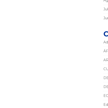
Ag
Ju
Ju
C
Ad
ÁF
AR
C
D
D
E
Ed