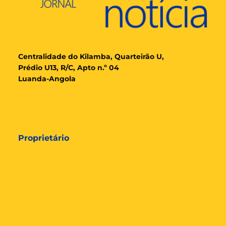
Cent
ralidade
do Kilamba, Quarteirão U,
Prédio U13, R/C, Apto n.º 04
Luanda-Angola
Proprietário