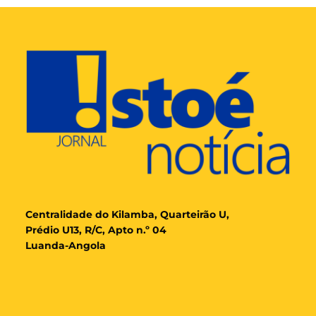
Cent
ralidade
do Kilamba, Quarteirão U,
Prédio U13, R/C, Apto n.º 04
Luanda-Angola