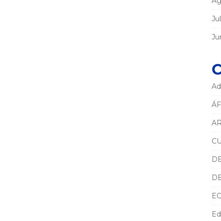
Ag
Ju
Ju
C
Ad
ÁF
AR
C
D
D
E
Ed