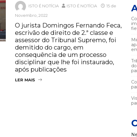
A
ISTO É NOTÍCIA
ISTO É NOTÍCIA
15 de
Novembro, 2022
Co
im
O jurista Domingos Fernando Feca,
fi
escrivão de direito de 2.ª classe e
assessor do Tribunal Supremo, foi
Mi
ap
demitido do cargo, em
em
consequência de um processo
Tr
disciplinar que lhe foi instaurado,
do
após publicações
pa
LER MAIS
Co
pa
Vi
par
C
Ne