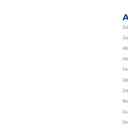
A
Ju
Ju
Ab
Ma
Fe
Ja
De
No
Ou
Se