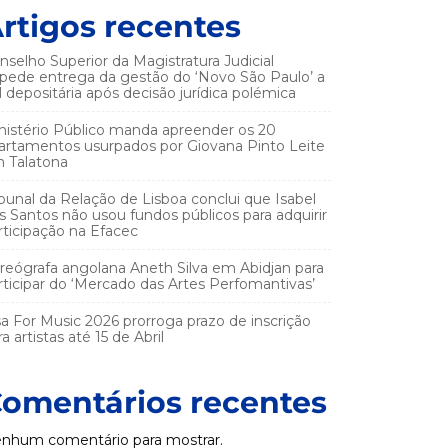
rtigos recentes
nselho Superior da Magistratura Judicial
pede entrega da gestão do ‘Novo São Paulo’ a
el depositária após decisão jurídica polémica
nistério Público manda apreender os 20
artamentos usurpados por Giovana Pinto Leite
 Talatona
ibunal da Relação de Lisboa conclui que Isabel
s Santos não usou fundos públicos para adquirir
rticipação na Efacec
reógrafa angolana Aneth Silva em Abidjan para
rticipar do ‘Mercado das Artes Perfomantivas’
sa For Music 2026 prorroga prazo de inscrição
a artistas até 15 de Abril
omentários recentes
nhum comentário para mostrar.