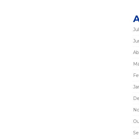
A
Ju
Ju
Ab
Ma
Fe
Ja
De
No
Ou
Se