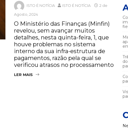
A
ISTO É NOTÍCIA
ISTO É NOTÍCIA
2 de
Agosto, 2024
Co
im
O Ministério das Finanças (Minfin)
fi
revelou, sem avançar muitos
detalhes, nesta quinta-feira, 1, que
Mi
ap
houve problemas no sistema
em
interno da sua infra-estrutura de
Tr
pagamentos, razão pela qual se
do
verificou atrasos no processamento
pa
LER MAIS
Co
pa
Vi
par
C
Ne