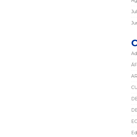
Ag
Ju
Ju
C
Ad
ÁF
AR
C
D
D
E
Ed