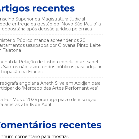
rtigos recentes
nselho Superior da Magistratura Judicial
pede entrega da gestão do ‘Novo São Paulo’ a
el depositária após decisão jurídica polémica
nistério Público manda apreender os 20
artamentos usurpados por Giovana Pinto Leite
 Talatona
ibunal da Relação de Lisboa conclui que Isabel
s Santos não usou fundos públicos para adquirir
rticipação na Efacec
reógrafa angolana Aneth Silva em Abidjan para
rticipar do ‘Mercado das Artes Perfomantivas’
sa For Music 2026 prorroga prazo de inscrição
a artistas até 15 de Abril
omentários recentes
nhum comentário para mostrar.