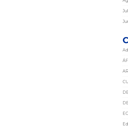
Ag
Ju
Ju
C
Ad
ÁF
AR
C
D
D
E
Ed