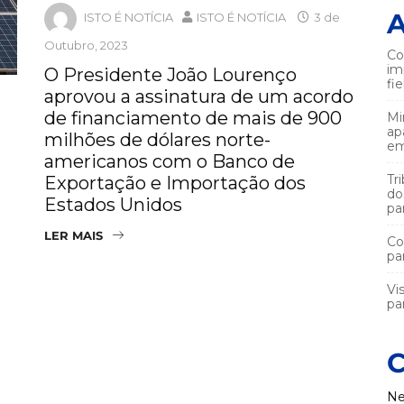
A
ISTO É NOTÍCIA
ISTO É NOTÍCIA
3 de
Outubro, 2023
Co
im
O Presidente João Lourenço
fi
aprovou a assinatura de um acordo
de financiamento de mais de 900
Mi
ap
milhões de dólares norte-
em
americanos com o Banco de
Tr
Exportação e Importação dos
do
Estados Unidos
pa
LER MAIS
Co
pa
Vi
par
C
Ne