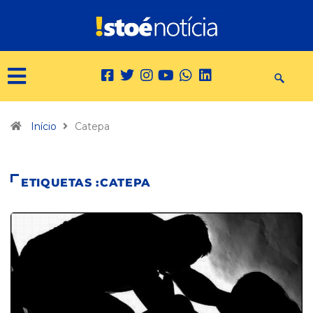
Início
Catepa
ETIQUETAS :CATEPA