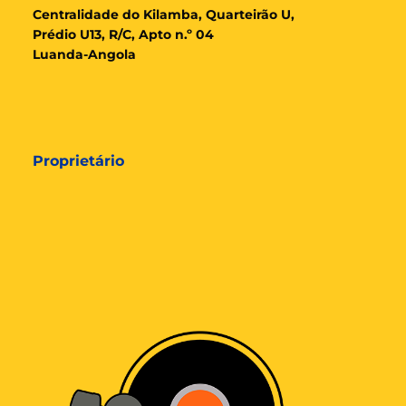
Cent
ralidade
do Kilamba, Quarteirão U,
Prédio U13, R/C, Apto n.º 04
Luanda-Angola
Proprietário