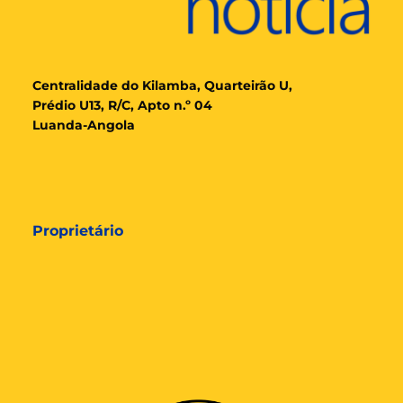
Cent
ralidade
do Kilamba, Quarteirão U,
Prédio U13, R/C, Apto n.º 04
Luanda-Angola
Proprietário