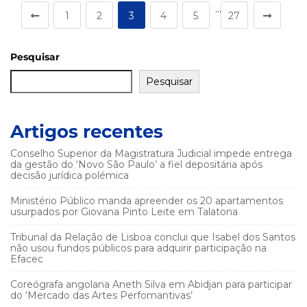
…
1
2
3
4
5
27
Pesquisar
Pesquisar
Artigos recentes
Conselho Superior da Magistratura Judicial impede entrega
da gestão do ‘Novo São Paulo’ a fiel depositária após
decisão jurídica polémica
Ministério Público manda apreender os 20 apartamentos
usurpados por Giovana Pinto Leite em Talatona
Tribunal da Relação de Lisboa conclui que Isabel dos Santos
não usou fundos públicos para adquirir participação na
Efacec
Coreógrafa angolana Aneth Silva em Abidjan para participar
do ‘Mercado das Artes Perfomantivas’