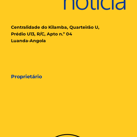
Cent
ralidade
do Kilamba, Quarteirão U,
Prédio U13, R/C, Apto n.º 04
Luanda-Angola
Proprietário