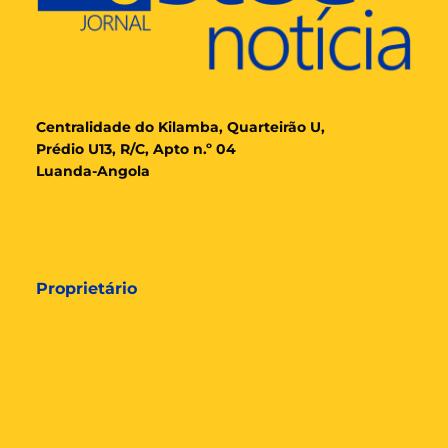
Cent
ralidade
do Kilamba, Quarteirão U,
Prédio U13, R/C, Apto n.º 04
Luanda-Angola
Proprietário