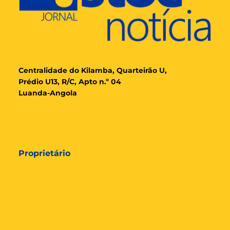
Cent
ralidade
do Kilamba, Quarteirão U,
Prédio U13, R/C, Apto n.º 04
Luanda-Angola
Proprietário