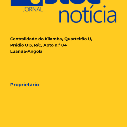
Cent
ralidade
do Kilamba, Quarteirão U,
Prédio U13, R/C, Apto n.º 04
Luanda-Angola
Proprietário