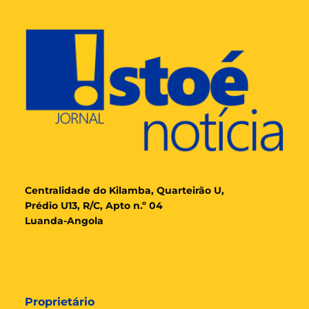
Cent
ralidade
do Kilamba, Quarteirão U,
Prédio U13, R/C, Apto n.º 04
Luanda-Angola
Proprietário