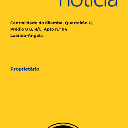
Cent
ralidade
do Kilamba, Quarteirão U,
Prédio U13, R/C, Apto n.º 04
Luanda-Angola
Proprietário