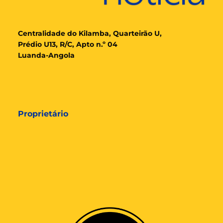
Cent
ralidade
do Kilamba, Quarteirão U,
Prédio U13, R/C, Apto n.º 04
Luanda-Angola
Proprietário