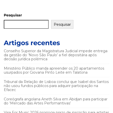
Pesquisar
Pesquisar
Artigos recentes
Conselho Superior da Magistratura Judicial impede entrega
da gestão do ‘Novo São Paulo’ a fiel depositária após
decisão jurídica polémica
Ministério Público manda apreender os 20 apartamentos
usurpados por Giovana Pinto Leite em Talatona
Tribunal da Relação de Lisboa conclui que Isabel dos Santos
não usou fundos públicos para adquirir participação na
Efacec
Coreógrafa angolana Aneth Silva em Abidjan para participar
do ‘Mercado das Artes Perfomantivas’
Visa For Music 2026 prorroga prazo de inscrição para artistas