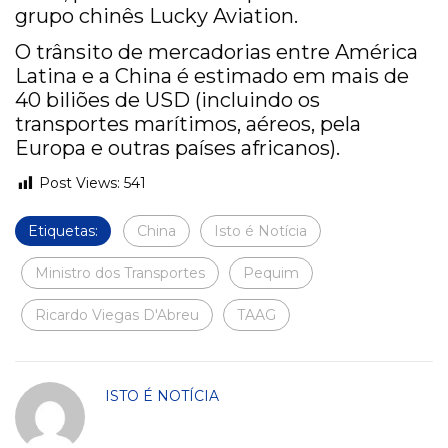
grupo chinês Lucky Aviation.
O trânsito de mercadorias entre América
Latina e a China é estimado em mais de
40 biliões de USD (incluindo os
transportes marítimos, aéreos, pela
Europa e outras países africanos).
Post Views:
541
Etiquetas:
China
Isto é Notícia
Ministro dos Transportes
Pequim
Ricardo Viegas D'Abreu
TAAG
ISTO É NOTÍCIA