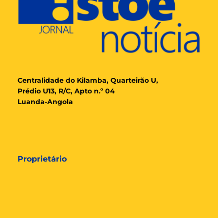
Cent
ralidade
do Kilamba, Quarteirão U,
Prédio U13, R/C, Apto n.º 04
Luanda-Angola
Proprietário