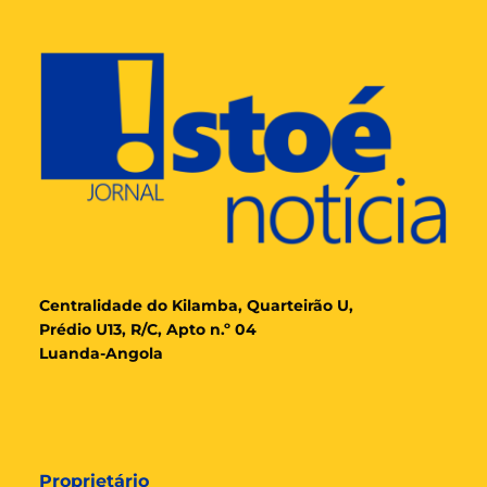
Cent
ralidade
do Kilamba, Quarteirão U,
Prédio U13, R/C, Apto n.º 04
Luanda-Angola
Proprietário