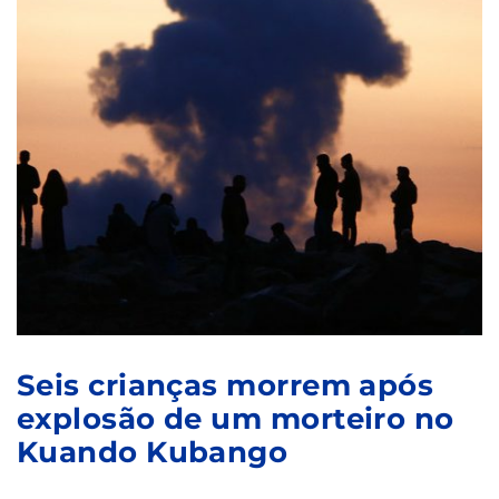
Seis crianças morrem após
explosão de um morteiro no
Kuando Kubango