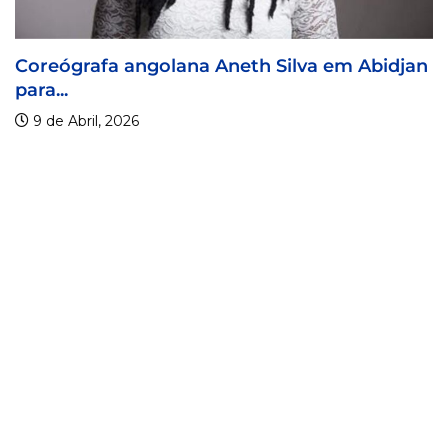
fa angolana Aneth Silva em Abidjan
Visa For 
9 de Abril
, 2026