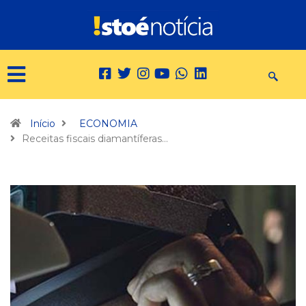
Início
ECONOMIA
Receitas fiscais diamantíferas…