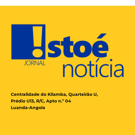
Cent
ralidade
do Kilamba, Quarteirão U,
Prédio U13, R/C, Apto n.º 04
Luanda-Angola