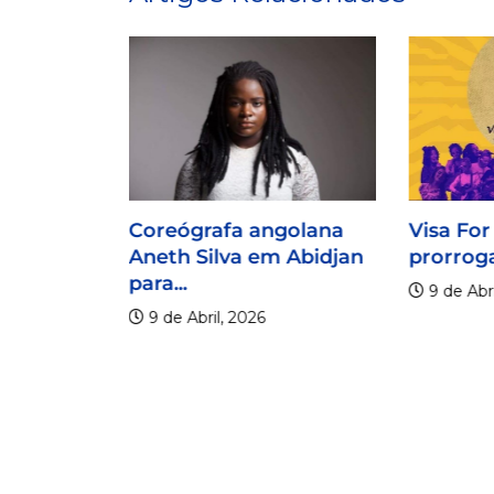
Coreógrafa angolana
Visa For
Aneth Silva em Abidjan
prorroga
para...
9 de Abri
9 de Abril, 2026
lico
er os 20
.