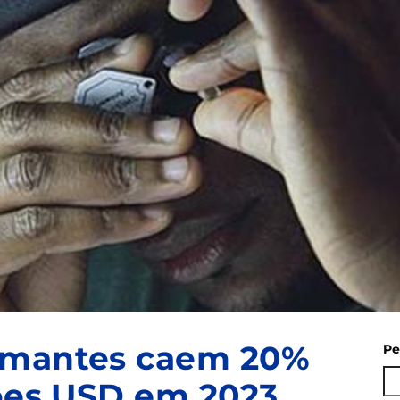
amantes caem 20%
Pe
hões USD em 2023