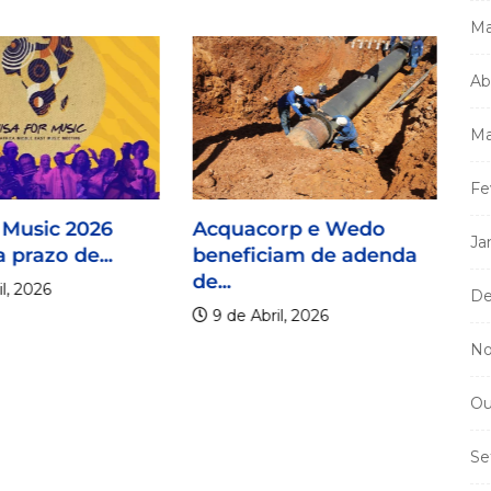
Ma
Ab
Ma
Fe
 Music 2026
Acquacorp e Wedo
Ja
 prazo de...
beneficiam de adenda
de...
l, 2026
De
9 de Abril, 2026
No
Ou
Mi
m
Se
a