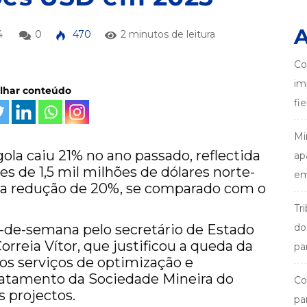
A
4
0
470
2 minutos de leitura
Co
im
ilhar conteúdo
fi
Mi
a caiu 21% no ano passado, reflectida
ap
es de 1,5 mil milhões de dólares norte-
em
ma redução de 20%, se comparado com o
Tr
-de-semana pelo secretário de Estado
do
orreia Vítor, que justificou a queda da
pa
los serviços de optimização e
ratamento da Sociedade Mineira do
Co
s projectos.
pa