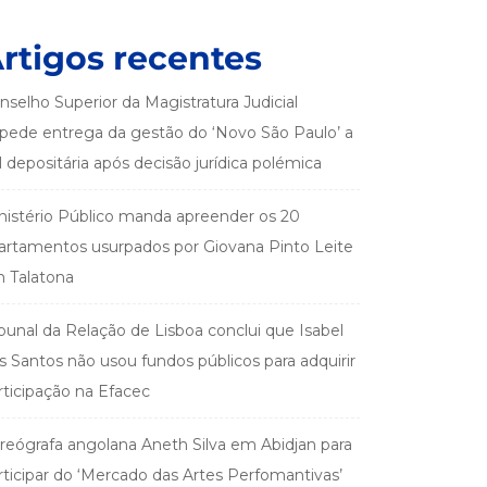
rtigos recentes
nselho Superior da Magistratura Judicial
pede entrega da gestão do ‘Novo São Paulo’ a
el depositária após decisão jurídica polémica
nistério Público manda apreender os 20
artamentos usurpados por Giovana Pinto Leite
 Talatona
ibunal da Relação de Lisboa conclui que Isabel
s Santos não usou fundos públicos para adquirir
rticipação na Efacec
reógrafa angolana Aneth Silva em Abidjan para
rticipar do ‘Mercado das Artes Perfomantivas’