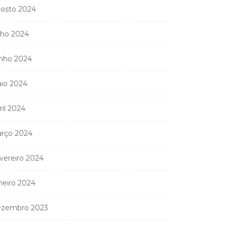
osto 2024
11 de Junho, 2026
lho 2024
nho 2024
io 2024
ril 2024
rço 2024
vereiro 2024
neiro 2024
zembro 2023