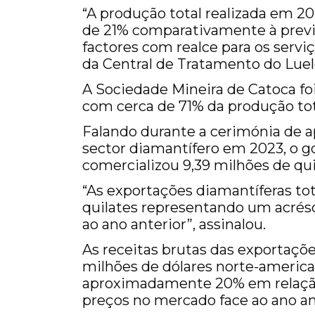
“A produção total realizada em 2
de 21% comparativamente à previsã
factores com realce para os serv
da Central de Tratamento do Luele
A Sociedade Mineira de Catoca fo
com cerca de 71% da produção tot
Falando durante a cerimónia de a
sector diamantífero em 2023, o g
comercializou 9,39 milhões de qu
“As exportações diamantíferas tot
quilates representando um acré
ao ano anterior”, assinalou.
As receitas brutas das exportaçõe
milhões de dólares norte-americ
aproximadamente 20% em relação 
preços no mercado face ao ano an