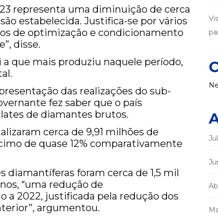
023 representa uma diminuição de cerca
Vi
o estabelecida. Justifica-se por vários
iços de optimização e condicionamento
par
”, disse.
i a que mais produziu naquele período,
C
al.
Ne
presentação das realizações do sub-
overnante fez saber que o país
ilates de diamantes brutos.
A
alizaram cerca de 9,91 milhões de
Ju
scimo de quase 12% comparativamente
Ju
s diamantíferas foram cerca de 1,5 mil
anos, “uma redução de
Ab
a 2022, justificada pela redução dos
terior”, argumentou.
Ma