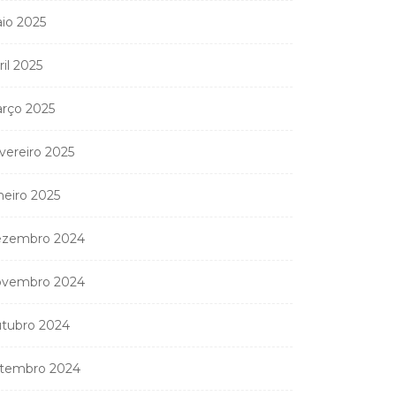
io 2025
ril 2025
rço 2025
vereiro 2025
Coreógrafa angolana
neiro 2025
Aneth Silva em Abidjan
para...
zembro 2024
9 de Abril, 2026
vembro 2024
tubro 2024
nistério Público
anda apreender os 20
tembro 2024
partamentos...