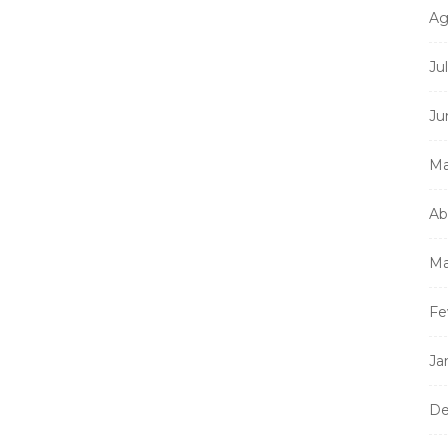
Ag
Ju
Ju
Ma
Ab
Ma
Fe
Ja
De