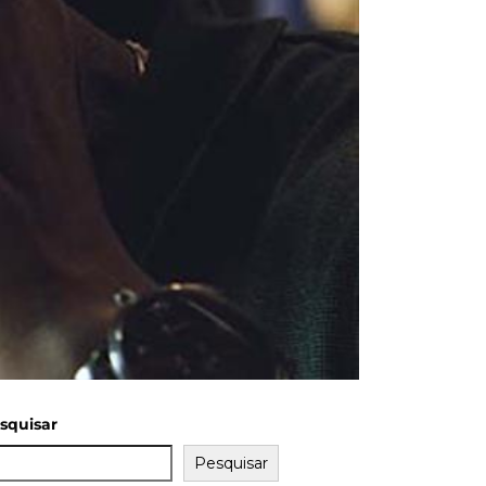
squisar
Pesquisar