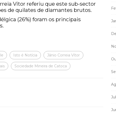
rreia Vítor referiu que este sub-sector
Fe
ões de quilates de diamantes brutos.
élgica (26%) foram os principais
Ja
s.
De
No
le
Isto é Notícia
Jânio Correia Vítor
Ou
ais
Sociedade Mineira de Catoca
Se
Ag
Ju
Ju