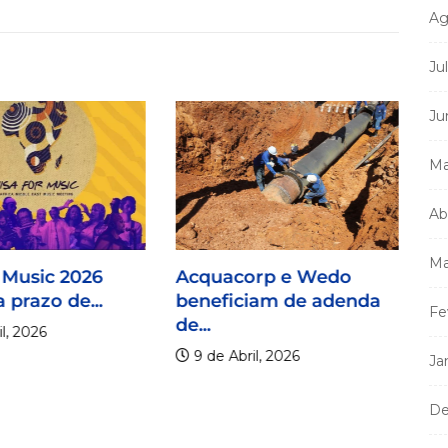
Ag
Ju
Ju
Ma
Ab
Ma
 Music 2026
Acquacorp e Wedo
 prazo de...
beneficiam de adenda
Fe
de...
l, 2026
9 de Abril, 2026
Ja
De