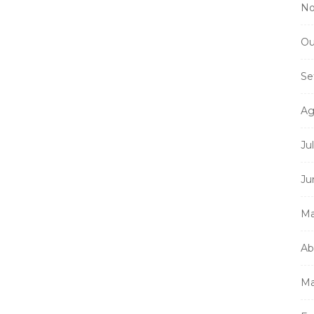
No
Mi
m
Ou
a
Se
Ag
Ju
Ju
Ma
Ab
Ma