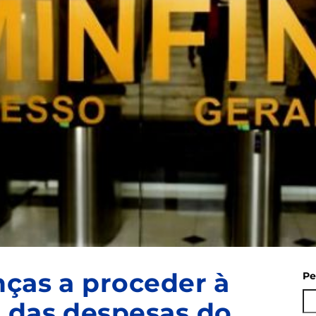
nças a proceder à
Pe
 das despesas do