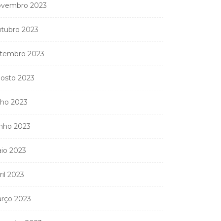
vembro 2023
nistério Público
anda apreender os 20
tubro 2023
partamentos...
11 de Junho, 2026
tembro 2023
osto 2023
lho 2023
nho 2023
io 2023
ril 2023
rço 2023