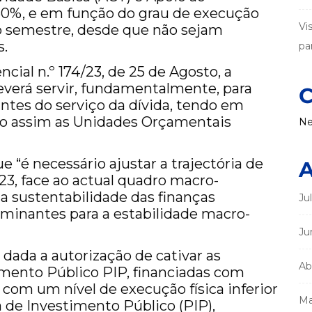
0%, e em função do grau de execução
Vi
o semestre, desde que não sejam
s.
par
ial n.º 174/23, de 25 de Agosto, a
verá servir, fundamentalmente, para
C
antes do serviço da dívida, tendo em
ndo assim as Unidades Orçamentais
Ne
 “é necessário ajustar a trajectória de
A
3, face ao actual quadro macro-
 a sustentabilidade das finanças
Ju
rminantes para a estabilidade macro-
Ju
i dada a autorização de cativar as
Ab
mento Público PIP, financiadas com
com um nível de execução física inferior
Ma
de Investimento Público (PIP),