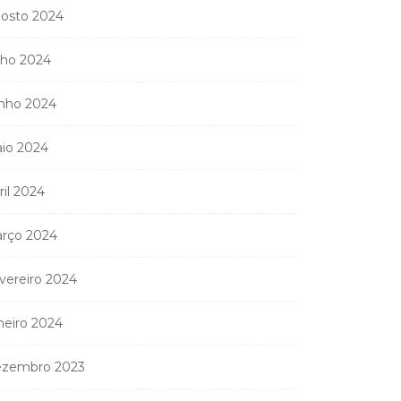
osto 2024
lho 2024
nho 2024
io 2024
ril 2024
rço 2024
Coreógrafa angolana
Aneth Silva em Abidjan
vereiro 2024
para...
9 de Abril, 2026
neiro 2024
zembro 2023