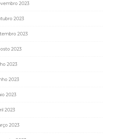
vembro 2023
tubro 2023
Coreógrafa angolana
Aneth Silva em Abidjan
para...
tembro 2023
9 de Abril, 2026
osto 2023
lho 2023
nistério Público
nho 2023
anda apreender os 20
partamentos...
io 2023
11 de Junho, 2026
ril 2023
rço 2023