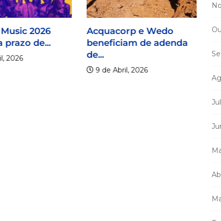
No
Ou
 Music 2026
Acquacorp e Wedo
 prazo de...
beneficiam de adenda
de...
Se
l, 2026
9 de Abril, 2026
Ag
Ju
Mi
Ju
m
a
Ma
Ab
Ma