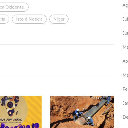
Ag
ca Ocidental
ria
Isto é Notícia
Níger
Ju
Ju
Ma
Ab
Ma
Fe
Ja
De