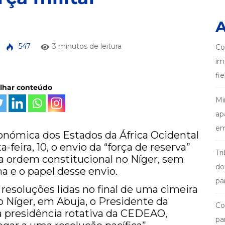
A
547
3 minutos de leitura
Co
im
fi
ilhar conteúdo
Mi
ap
em
nómica dos Estados da África Ocidental
eira, 10, o envio da “força de reserva”
Tr
 a ordem constitucional no Níger, sem
do
a e o papel desse envio.
pa
 resoluções lidas no final de uma cimeira
 Níger, em Abuja, o Presidente da
Co
a presidência rotativa da CEDEAO,
pa