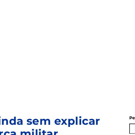
inda sem explicar
Pe
ça militar