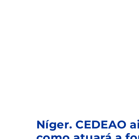
Níger. CEDEAO a
como atuará a for