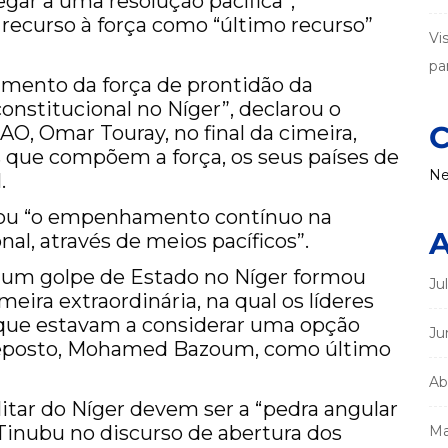
gar a uma resolução pacífica”,
 recurso à força como “último recurso”
Vi
par
amento da força de prontidão da
nstitucional no Níger”, declarou o
C
, Omar Touray, no final da cimeira,
que compõem a força, os seus países de
Ne
.
mou “o empenhamento contínuo na
A
al, através de meios pacíficos”.
 um golpe de Estado no Níger formou
Ju
ira extraordinária, na qual os líderes
 que estavam a considerar uma opção
Ju
 deposto, Mohamed Bazoum, como último
Ab
tar do Níger devem ser a “pedra angular
Tinubu no discurso de abertura dos
Ma