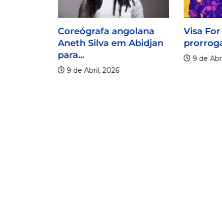
Coreógrafa angolana
Visa For
Aneth Silva em Abidjan
prorroga
para...
9 de Abri
9 de Abril, 2026
lico
er os 20
.
6