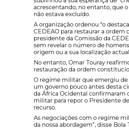
sublinhou a sua esperança de “che
acrescentando, no entanto, que o
não estava excluído.
A organização ordenou “o destac
CEDEAO para restaurar a ordem co
presidente da Comissão da CEDEAO
sem revelar o número de homens 
origem ou a sua localização actual
No entanto, Omar Touray reafir
restauração da ordem constitucion
O regime militar que emergiu de
um governo pouco antes desta cime
da África Ocidental confirmaram
militar para repor o Presidente
recurso.
As negociações com o regime mili
da nossa abordagem”, disse Bola 