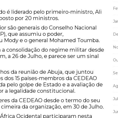
Fe
o é liderado pelo primeiro-ministro, Ali
sto por 20 ministros.
Ja
ior são generais do Conselho Nacional
SP), que assumiu o poder,
De
fou Mody e o general Mohamed Toumba.
No
 a consolidação do regime militar desde
 a 26 de Julho, e parece ser um sinal
Ou
hos da reunião de Abuja, que juntou
Se
tes dos 15 países-membros da CEDEAO
ada pelo golpe de Estado e a avaliação de
Ag
r a legalidade constitucional.
Ju
líderes da CEDEAO desde o termo do seu
r cimeira da organização, em 30 de Julho.
Ju
África Ocidental participaram nesta