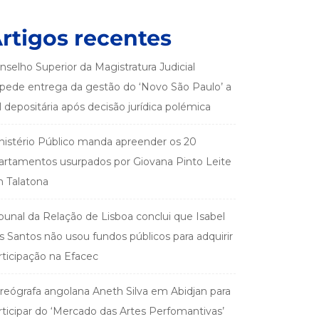
rtigos recentes
nselho Superior da Magistratura Judicial
pede entrega da gestão do ‘Novo São Paulo’ a
el depositária após decisão jurídica polémica
nistério Público manda apreender os 20
artamentos usurpados por Giovana Pinto Leite
 Talatona
ibunal da Relação de Lisboa conclui que Isabel
s Santos não usou fundos públicos para adquirir
rticipação na Efacec
reógrafa angolana Aneth Silva em Abidjan para
rticipar do ‘Mercado das Artes Perfomantivas’