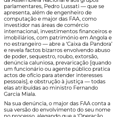
da Assembleia Nacional e aos grupos
parlamentares, Pedro Lussati — que se
apresenta, além de engenheiro de
computação e major das FAA, como
investidor nas áreas de comércio
internacional, investimentos financeiros e
imobiliários, com património em Angola e
no estrangeiro — abre a ‘Caixa da Pandora’
e revela factos bizarros envolvendo abuso
de poder, sequestro, roubo, extorsão,
denúncia caluniosa, prevaricação [quando
um funcionário ou agente público pratica
actos de ofício para atender interesses
pessoais], e obstrução à justiça — todas
elas atribuídas ao ministro Fernando
Garcia Miala.
Na sua denúncia, o major das FAA conta a
sua versão do envolvimento do seu nome
no processo, alegando que a ‘Operação