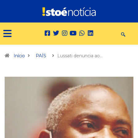
Início
PAÍS
Lussati denuncia ao…