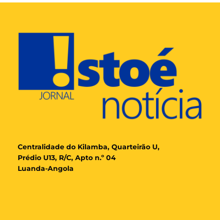
Cent
ralidade
do Kilamba, Quarteirão U,
Prédio U13, R/C, Apto n.º 04
Luanda-Angola