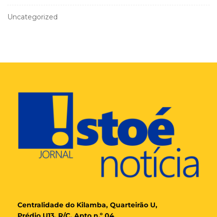
Uncategorized
Cent
ralidade
do Kilamba, Quarteirão U,
Prédio U13, R/C, Apto n.º 04