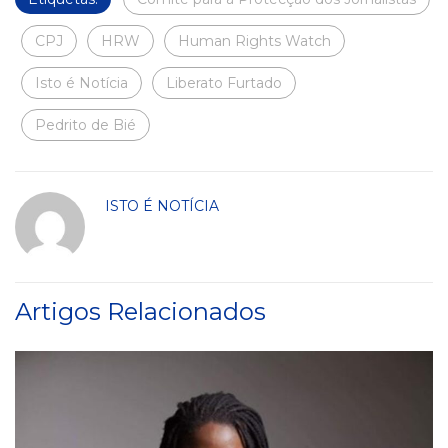
CPJ
HRW
Human Rights Watch
Isto é Notícia
Liberato Furtado
Pedrito de Bié
ISTO É NOTÍCIA
Artigos Relacionados