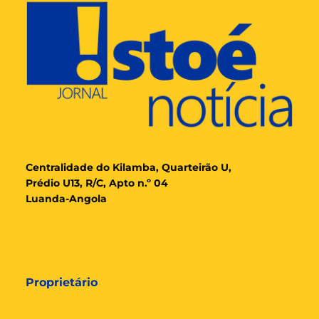
Cent
ralidade
do Kilamba, Quarteirão U,
Prédio U13, R/C, Apto n.º 04
Luanda-Angola
Proprietário