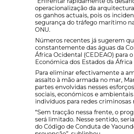
“Enfrentar rapidamente os desaf
operacionalização da arquitectu
os ganhos actuais, pois os incide
segurança do tráfego marítimo na 
ONU.
Números recentes já sugerem que
constantemente das águas da C
África Ocidental (CEDEAO) para
Económica dos Estados da África 
Para eliminar efectivamente a am
assalto à mão armada no mar, Ma
partes envolvidas nesses esforço
sociais, económicos e ambientai
indivíduos para redes criminosas
“Sem tracção nessa frente, o pro
será limitado. Nesse sentido, ser
do Código de Conduta de Yaoundé
prevenção”, sublinhou.