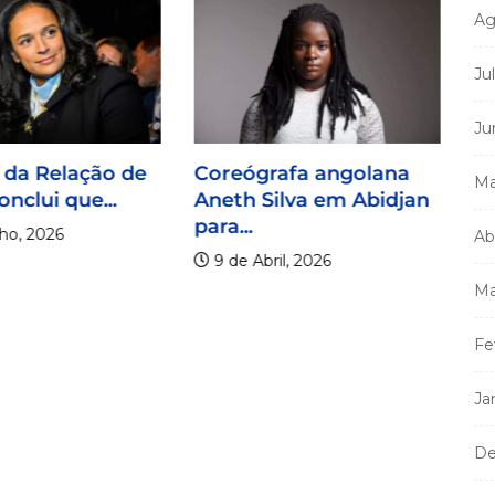
Ag
Ju
C
Ju
Ma
 da Relação de
Coreógrafa angolana
im
Ma
onclui que...
Aneth Silva em Abidjan
para...
ho, 2026
Ab
9 de Abril, 2026
Ma
Fe
Ja
De