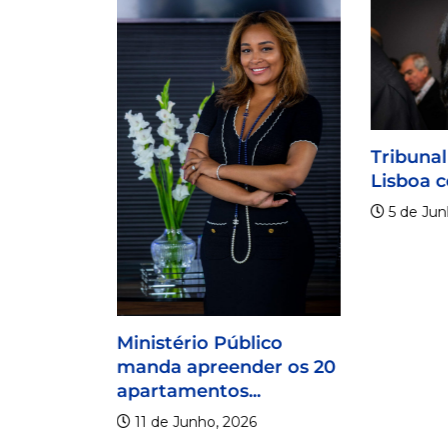
rior da
udicial
Tribunal
...
Lisboa c
5 de Jun
Ministério Público
manda apreender os 20
apartamentos...
11 de Junho, 2026