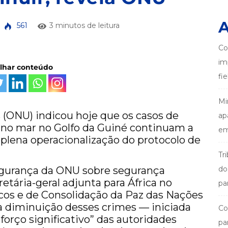
A
561
3 minutos de leitura
Co
im
ilhar conteúdo
fi
Mi
(ONU) indicou hoje que os casos de
ap
a no mar no Golfo da Guiné continuam a
em
 plena operacionalização do protocolo de
Tr
gurança da ONU sobre segurança
do
etária-geral adjunta para África no
pa
cos e de Consolidação da Paz das Nações
a diminuição desses crimes — iniciada
Co
forço significativo” das autoridades
pa