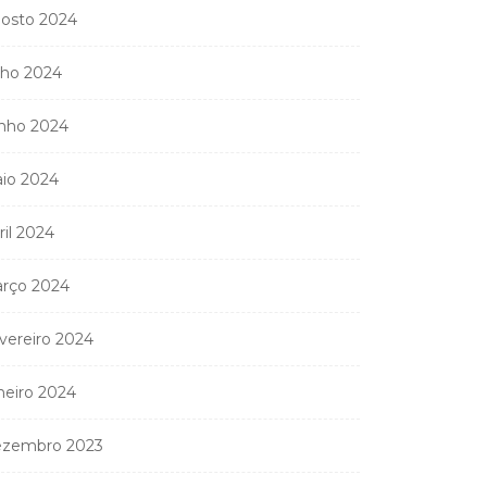
osto 2024
lho 2024
onselho Superior da
nho 2024
gistratura Judicial
pede entrega...
io 2024
15 de Julho, 2026
ril 2024
rço 2024
vereiro 2024
Ministério Público
neiro 2024
manda apreender os 2
apartamentos...
zembro 2023
11 de Junho, 2026