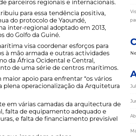
 parceiros regionais e internacionais.
Vi
ibuiu para essa tendência positiva,
ínua do protocolo de Yaoundé,
par
 inter-regional adoptado em 2013,
s do Golfo da Guiné.
C
arítima visa coordenar esforços para
ltos à mão armada e outras actividades
Ne
mo da África Ocidental e Central,
ento de uma série de centros marítimos.
A
aior apoio para enfrentar “os vários
 plena operacionalização da Arquitetura
Ju
Ju
nte em várias camadas da arquitectura de
l, falta de equipamento adequado e
Ab
uras, e falta de financiamento previsível
Ma