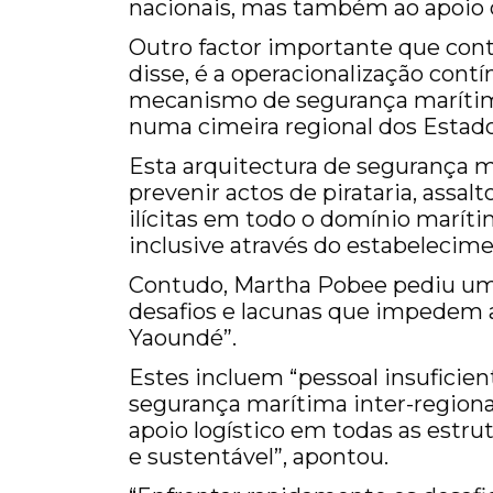
nacionais, mas também ao apoio de
Outro factor importante que contr
disse, é a operacionalização cont
mecanismo de segurança marítima
numa cimeira regional dos Estado
Esta arquitectura de segurança m
prevenir actos de pirataria, assa
ilícitas em todo o domínio maríti
inclusive através do estabelecim
Contudo, Martha Pobee pediu um m
desafios e lacunas que impedem a
Yaoundé”.
Estes incluem “pessoal insuficie
segurança marítima inter-regiona
apoio logístico em todas as estrut
e sustentável”, apontou.