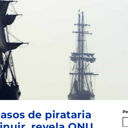
asos de pirataria
Pe
nuir, revela ONU