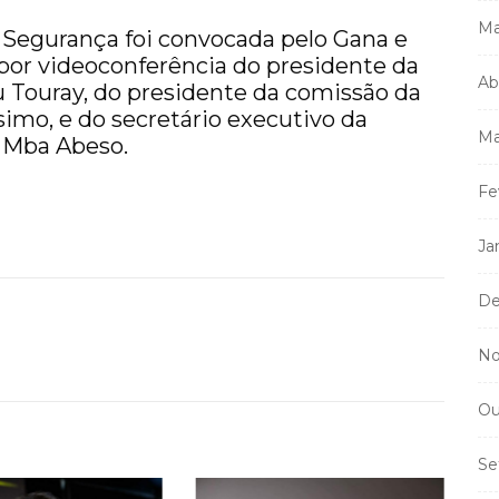
Ma
 Segurança foi convocada pelo Gana e
por videoconferência do presidente da
Ab
Touray, do presidente da comissão da
imo, e do secretário executivo da
Ma
é Mba Abeso.
Fe
Ja
De
No
Ou
Se