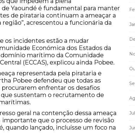
ios que impedem a plena
ra de Yaoundé é fundamental para manter
Fe
ntes de pirataria continuam a ameaçar a
região”, acrescentou a funcionária da
Ja
De
 os incidentes estão a mudar
omunidade Económica dos Estados da
No
 o domínio marítimo da Comunidade
Central (ECCAS), explicou ainda Pobee.
Ou
eaça representada pela pirataria e
rtha Pobee defendeu que todas as
Se
s procurarem enfrentar os desafios
s que sustentam o recrutamento de
Ag
 marítimas.
gresso geral na contenção dessa ameaça
Ju
ia importante que o processo de revisão
, quando lançado, incluísse um foco na
Ju