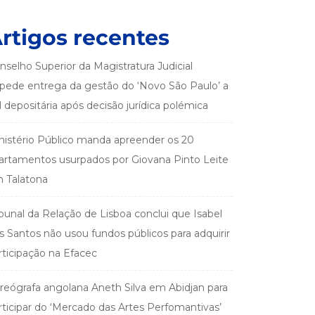
rtigos recentes
nselho Superior da Magistratura Judicial
pede entrega da gestão do ‘Novo São Paulo’ a
el depositária após decisão jurídica polémica
nistério Público manda apreender os 20
artamentos usurpados por Giovana Pinto Leite
 Talatona
ibunal da Relação de Lisboa conclui que Isabel
s Santos não usou fundos públicos para adquirir
rticipação na Efacec
reógrafa angolana Aneth Silva em Abidjan para
rticipar do ‘Mercado das Artes Perfomantivas’