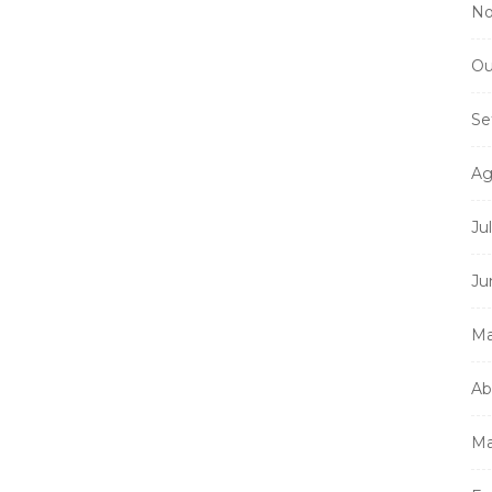
No
Ou
Se
Ag
Ju
Ju
Ma
Ab
Ma