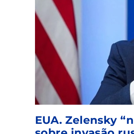
EUA. Zelensky “n
sobre invasão rus