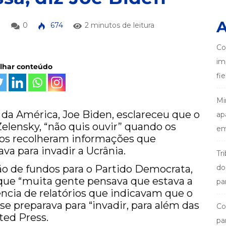
A
0
674
2 minutos de leitura
Co
im
ilhar conteúdo
fi
Mi
da América, Joe Biden, esclareceu que o
ap
lensky, “não quis ouvir” quando os
em
nos recolheram informações que
va para invadir a Ucrânia.
Tr
o de fundos para o Partido Democrata,
do
que “muita gente pensava que estava a
pa
ência de relatórios que indicavam que o
se preparava para “invadir, para além das
Co
ated Press.
pa