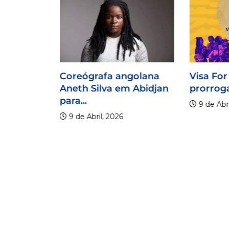
Coreógrafa angolana
Visa For
Aneth Silva em Abidjan
prorroga
para...
9 de Abri
9 de Abril, 2026
lico
er os 20
.
6