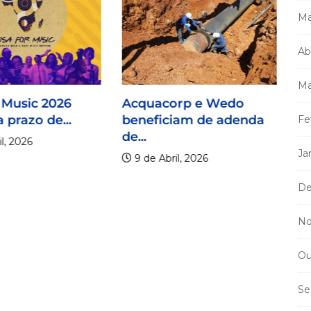
Ma
Ab
Ma
 Music 2026
Acquacorp e Wedo
 prazo de...
beneficiam de adenda
Fe
de...
l, 2026
Ja
9 de Abril, 2026
De
No
Mi
m
Ou
a
Se