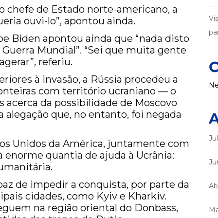
 o chefe de Estado norte-americano, a
Vi
eria ouvi-lo”, apontou ainda.
par
Joe Biden apontou ainda que “nada disto
Guerra Mundial”. “Sei que muita gente
gerar”, referiu.
C
riores à invasão, a Rússia procedeu a
Ne
onteiras com território ucraniano — o
 acerca da possibilidade de Moscovo
a alegação que, no entanto, foi negada
A
Ju
ados Unidos da América, juntamente com
a enorme quantia de ajuda à Ucrânia:
Ju
humanitária.
az de impedir a conquista, por parte da
Ab
ipais cidades, como Kyiv e Kharkiv.
guem na região oriental do Donbass,
Ma