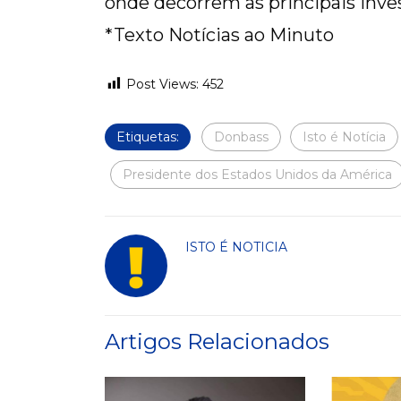
onde decorrem as principais inves
*Texto Notícias ao Minuto
Post Views:
452
Etiquetas:
Donbass
Isto é Notícia
Presidente dos Estados Unidos da América
ISTO É NOTICIA
Artigos Relacionados