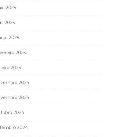
io 2025
ril 2025
rço 2025
Coreógrafa angolana
Aneth Silva em Abidjan
vereiro 2025
para...
neiro 2025
9 de Abril, 2026
zembro 2024
vembro 2024
nistério Público
anda apreender os 20
tubro 2024
partamentos...
11 de Junho, 2026
tembro 2024