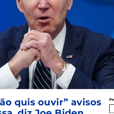
ão quis ouvir” avisos
Pe
sa, diz Joe Biden