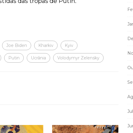
tidas das tropas de Putin.
Fe
Ja
De
Joe Biden
Kharkiv
Kyiv
No
Putin
Ucrânia
Volodymyr Zelensky
Ou
Se
Ag
Ju
Ju