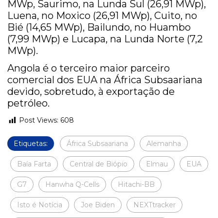
MWp, Saurimo, na Lunda Sul (26,91 MWp),
Luena, no Moxico (26,91 MWp), Cuito, no
Bié (14,65 MWp), Bailundo, no Huambo
(7,99 MWp) e Lucapa, na Lunda Norte (7,2
MWp).
Angola é o terceiro maior parceiro
comercial dos EUA na África Subsaariana
devido, sobretudo, à exportação de
petróleo.
Post Views:
608
Etiquetas:
África Subsaariana
Alemanha
Baía Farta
Central de Biópio
Elmau
EUA
G7
Hanwha Q-Cells
Hitachi-BB
Isto é Notícia
Joe Biden
NEXTtracker