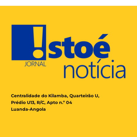
Cent
ralidade
do Kilamba, Quarteirão U,
Prédio U13, R/C, Apto n.º 04
Luanda-Angola