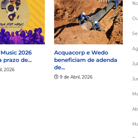
No
Ou
Se
Ag
 Music 2026
Acquacorp e Wedo
 prazo de...
beneficiam de adenda
Ju
de...
l, 2026
9 de Abril, 2026
Ju
Ma
Ab
Mi
m
a
Ma