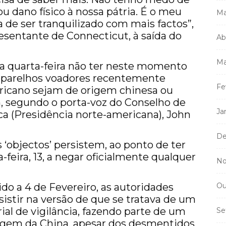
 dano físico à nossa pátria. É o meu
Ma
 de ser tranquilizado com mais factos”,
esentante de Connecticut, à saída do
Ab
Ma
a quarta-feira não ter neste momento
 aparelhos voadores recentemente
Fe
ericano sejam de origem chinesa ou
 segundo o porta-voz do Conselho de
Ja
a (Presidência norte-americana), John
De
‘objectos’ persistem, ao ponto de ter
feira, 13, a negar oficialmente qualquer
No
ido a 4 de Fevereiro, as autoridades
Ou
istir na versão de que se tratava de um
al de vigilância, fazendo parte de um
Se
agem da China, apesar dos desmentidos