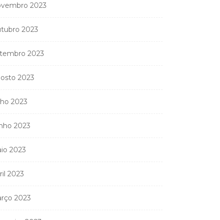
vembro 2023
tubro 2023
tembro 2023
osto 2023
Coreógrafa angolana
Aneth Silva em Abidjan
lho 2023
para...
9 de Abril, 2026
nho 2023
io 2023
ril 2023
nistério Público
anda apreender os 20
partamentos...
rço 2023
11 de Junho, 2026