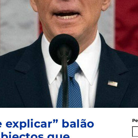
 explicar” balão
Pe
objectos que