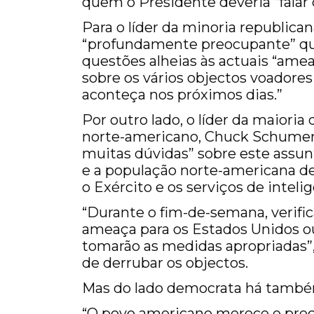
quem o Presidente deveria “falar
Para o líder da minoria republica
“profundamente preocupante” qu
questões alheias às actuais “amea
sobre os vários objectos voadore
aconteça nos próximos dias.”
Por outro lado, o líder da maiori
norte-americano, Chuck Schumer
muitas dúvidas” sobre este assunto
e a população norte-americana d
o Exército e os serviços de intel
“Durante o fim-de-semana, verif
ameaça para os Estados Unidos ou
tomarão as medidas apropriadas”
de derrubar os objectos.
Mas do lado democrata há també
“O povo americano merece e prec