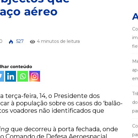
aço aéreo
A
Co
im
0
527
4 minutos de leitura
fi
Mi
ilhar conteúdo
ap
em
Tr
 terça-feira, 14, o Presidente dos
car à população sobre os casos do ‘balão-
do
ctos voadores não identificados que
pa
Co
fing
que decorreu à porta fechada, onde
pa
do Comando de Defesa Aeroespacial