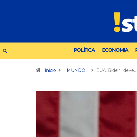
POLÍTICA
ECONOMIA
Início
MUNDO
EUA. Biden “deve…