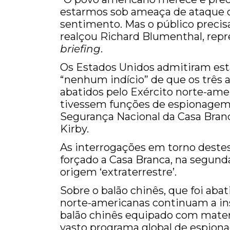
estarmos sob ameaça de ataque ou
sentimento. Mas o público precisa
realçou Richard Blumenthal, repr
briefing
.
Os Estados Unidos admitiram est
“nenhum indício” de que os três
abatidos pelo Exército norte-am
tivessem funções de espionagem,
Segurança Nacional da Casa Branc
Kirby.
As interrogações em torno destes 
forçado a Casa Branca, na segunda-
origem ‘extraterrestre’.
Sobre o balão chinês, que foi abat
norte-americanas continuam a ins
balão chinês equipado com materi
vasto programa global de espion