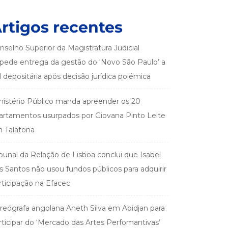
rtigos recentes
nselho Superior da Magistratura Judicial
pede entrega da gestão do ‘Novo São Paulo’ a
el depositária após decisão jurídica polémica
nistério Público manda apreender os 20
artamentos usurpados por Giovana Pinto Leite
 Talatona
ibunal da Relação de Lisboa conclui que Isabel
s Santos não usou fundos públicos para adquirir
rticipação na Efacec
reógrafa angolana Aneth Silva em Abidjan para
rticipar do ‘Mercado das Artes Perfomantivas’