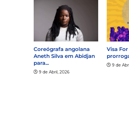
Coreógrafa angolana
Visa For
Aneth Silva em Abidjan
prorroga
para...
9 de Abri
9 de Abril, 2026
lico
er os 20
.
6