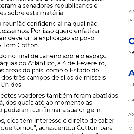
eram a senadores republicanos e
Vi
s sobre esta matéria.
par
reunião confidencial na qual não
éssemos. Por isso quero enfatizar
en deve uma explicação ao povo
C
o Tom Cotton.
Ne
ado no final de Janeiro sobre o espaço
águas do Atlântico, a 4 de Fevereiro,
as áreas do país, como o Estado do
A
 dos três campos de silos de mísseis
 Unidos.
Ju
bjectos voadores também foram abatidos
Ju
á, dos quais até ao momento as
o puderam confirmar a sua origem.
Ab
, eles têm interesse e direito de saber
 que tomou”, acrescentou Cotton, para
Ma