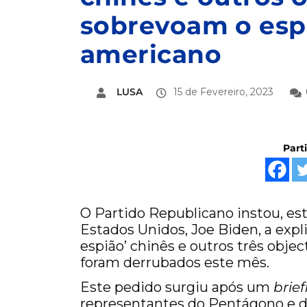
sobrevoam o esp
americano
LUSA
15 de Fevereiro, 2023
Part
O Partido Republicano instou, esta
Estados Unidos, Joe Biden, a expli
espião’ chinês e outros três obje
foram derrubados este mês.
Este pedido surgiu após um
brie
representantes do Pentágono e 