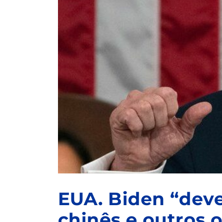
EUA. Biden “deve
chinês e outros 