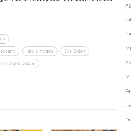
Ag
Ju
Ju
ada
Ma
ericano
Isto é Notícia
Joe Biden
Ab
s Estados Unidos
Ma
Fe
Ja
De