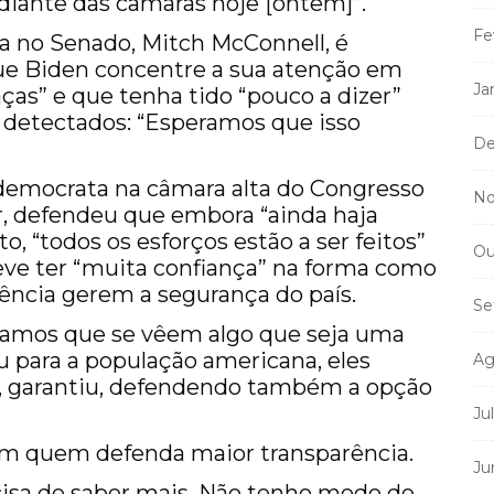
 diante das câmaras hoje [ontem]”.
Fe
na no Senado, Mitch McConnell, é
e Biden concentre a sua atenção em
Ja
ças” e que tenha tido “pouco a dizer”
s detectados: “Esperamos que isso
De
a democrata na câmara alta do Congresso
No
, defendeu que embora “ainda haja
, “todos os esforços estão a ser feitos”
Ou
eve ter “muita confiança” na forma como
igência gerem a segurança do país.
Se
icamos que se vêem algo que seja uma
 para a população americana, eles
Ag
, garantiu, defendendo também a opção
Ju
m quem defenda maior transparência.
Ju
isa de saber mais. Não tenho medo de