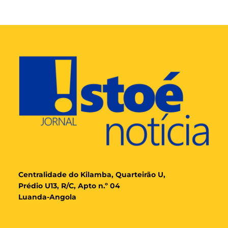
Cent
ralidade
do Kilamba, Quarteirão U,
Prédio U13, R/C, Apto n.º 04
Luanda-Angola