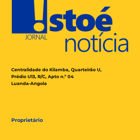
Cent
ralidade
do Kilamba, Quarteirão U,
Prédio U13, R/C, Apto n.º 04
Luanda-Angola
Proprietário