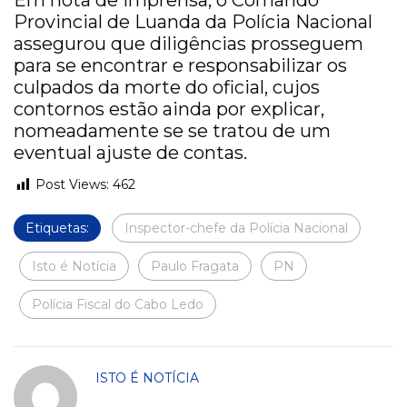
Em nota de imprensa, o Comando
Provincial de Luanda da Polícia Nacional
assegurou que diligências prosseguem
para se encontrar e responsabilizar os
culpados da morte do oficial, cujos
contornos estão ainda por explicar,
nomeadamente se se tratou de um
eventual ajuste de contas.
Post Views:
462
Etiquetas:
Inspector-chefe da Polícia Nacional
Isto é Notícia
Paulo Fragata
PN
Polícia Fiscal do Cabo Ledo
ISTO É NOTÍCIA