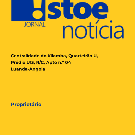
Cent
ralidade
do Kilamba, Quarteirão U,
Prédio U13, R/C, Apto n.º 04
Luanda-Angola
Proprietário