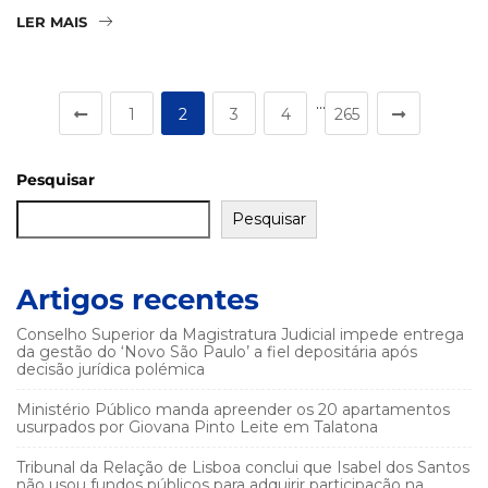
LER MAIS
…
1
2
3
4
265
Pesquisar
Pesquisar
Artigos recentes
Conselho Superior da Magistratura Judicial impede entrega
da gestão do ‘Novo São Paulo’ a fiel depositária após
decisão jurídica polémica
Ministério Público manda apreender os 20 apartamentos
usurpados por Giovana Pinto Leite em Talatona
Tribunal da Relação de Lisboa conclui que Isabel dos Santos
não usou fundos públicos para adquirir participação na