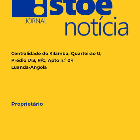
Cent
ralidade
do Kilamba, Quarteirão U,
Prédio U13, R/C, Apto n.º 04
Luanda-Angola
Proprietário