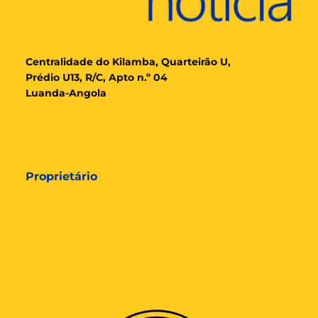
Cent
ralidade
do Kilamba, Quarteirão U,
Prédio U13, R/C, Apto n.º 04
Luanda-Angola
Proprietário