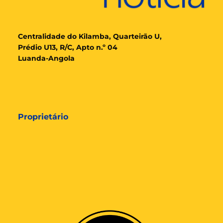
Cent
ralidade
do Kilamba, Quarteirão U,
Prédio U13, R/C, Apto n.º 04
Luanda-Angola
Proprietário