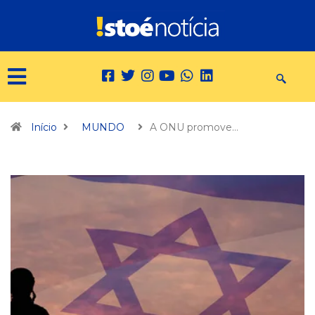
Início
MUNDO
A ONU promove…