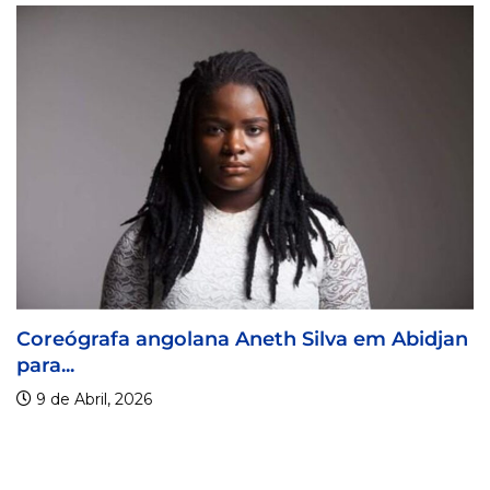
reógrafa angolana Aneth Silva em Abidjan
Vi
a...
9
 de Abril, 2026