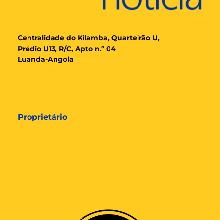
Cent
ralidade
do Kilamba, Quarteirão U,
Prédio U13, R/C, Apto n.º 04
Luanda-Angola
Proprietário