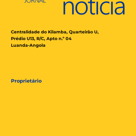
Cent
ralidade
do Kilamba, Quarteirão U,
Prédio U13, R/C, Apto n.º 04
Luanda-Angola
Proprietário