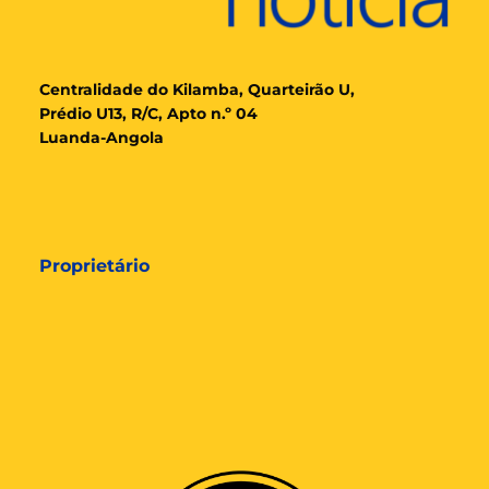
Cent
ralidade
do Kilamba, Quarteirão U,
Prédio U13, R/C, Apto n.º 04
Luanda-Angola
Proprietário