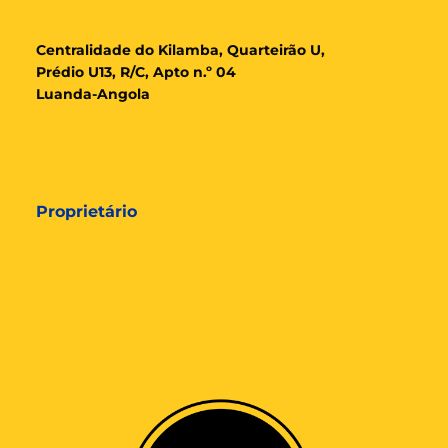
Cent
ralidade
do Kilamba, Quarteirão U,
Prédio U13, R/C, Apto n.º 04
Luanda-Angola
Proprietário