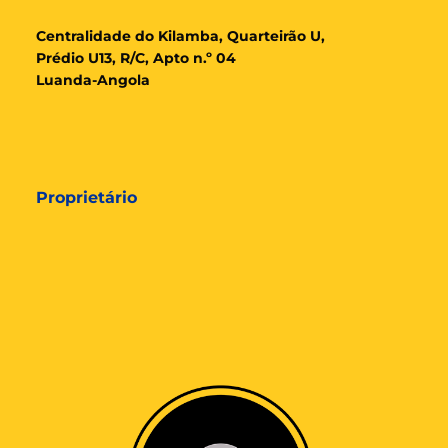
Cent
ralidade
do Kilamba, Quarteirão U,
Prédio U13, R/C, Apto n.º 04
Luanda-Angola
Proprietário